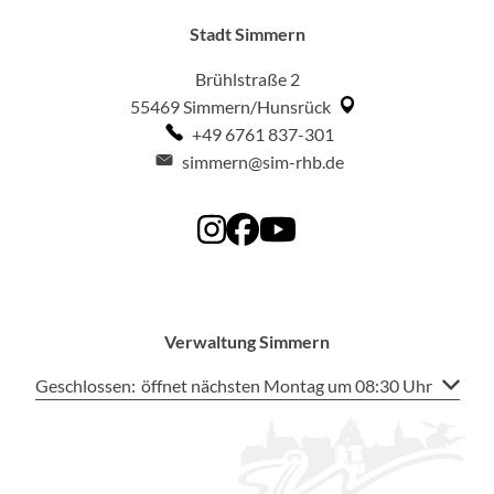
Stadt Simmern
Brühlstraße 2
55469
Simmern/Hunsrück
+49 6761 837-301
simmern@sim-rhb.de
Verwaltung Simmern
Klicken, um weitere Öffnungs- oder Schließzeiten auszublen
Geschlossen:
öffnet nächsten Montag um 08:30 Uhr