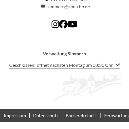
simmern@sim-rhb.de
Verwaltung Simmern
Klicken, um weitere Öffnungs- oder Schließzeiten auszublen
Geschlossen:
öffnet nächsten Montag um 08:30 Uhr
Impressum
Datenschutz
Barrierefreiheit
Fernwartun