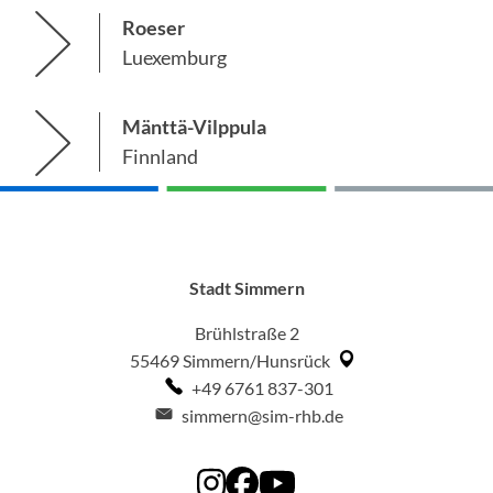
Roeser
Luexemburg
Mänttä-Vilppula
Finnland
Stadt Simmern
Brühlstraße 2
55469
Simmern/Hunsrück
+49 6761 837-301
simmern@sim-rhb.de