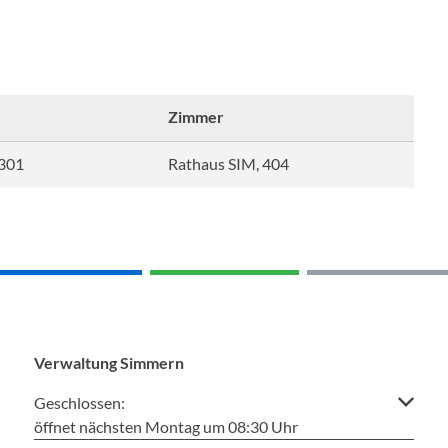
Zimmer
301
Rathaus SIM, 404
Verwaltung Simmern
Klicken, um weitere Öffnungs- oder Schließzeiten auszuble
Geschlossen:
öffnet nächsten Montag um 08:30 Uhr