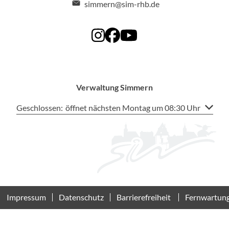
simmern@sim-rhb.de
Verwaltung Simmern
Klicken, um weitere Öffnungs- oder Schließzeiten auszublen
Geschlossen:
öffnet nächsten Montag um 08:30 Uhr
Impressum
Datenschutz
Barrierefreiheit
Fernwartun