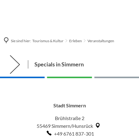
Sie sind hier:
Tourismus & Kultur
Erleben
Veranstaltungen
Veranstaltungen
Specials in Simmern
Stadt Simmern
Brühlstraße 2
55469
Simmern/Hunsrück
+49 6761 837-301