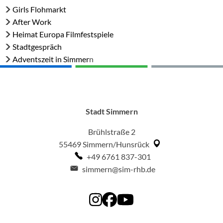
in
Girls Flohmarkt
Simmern
After Work
Heimat Europa Filmfestspiele
Stadtgespräch
Adventszeit in Simmer
n
Stadt Simmern
Brühlstraße 2
55469
Simmern/Hunsrück
+49 6761 837-301
simmern@sim-rhb.de